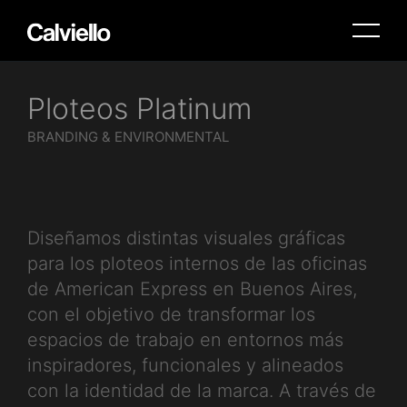
BA Office
2800 Vallejos 4208, C1419 Buenos Aires, Argentina
Miami Office
Ploteos Platinum
33198 Biscayne Blvd, Aventura, FL 33180, EE. UU.
BRANDING & ENVIRONMENTAL
Diseñamos distintas visuales gráficas
para los ploteos internos de las oficinas
de American Express en Buenos Aires,
con el objetivo de transformar los
espacios de trabajo en entornos más
inspiradores, funcionales y alineados
con la identidad de la marca. A través de