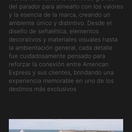
del parador para alinearlo con los valores
y la esencia de la marca, creando un
ambiente único y distintivo. Desde el
diseño de señalética, elementos
decorativos y materiales visuales hasta
la ambientación general, cada detalle
fue cuidadosamente pensado para
reforzar la conexión entre American
Express y sus clientes, brindando una
experiencia memorable en uno de los
destinos más exclusivos