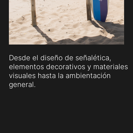
BA Office
2800 Vallejos 4208, C1419 Buenos Aires, Argentina
Miami Office
33198 Biscayne Blvd, Aventura, FL 33180, EE. UU.
Desde el diseño de señalética,
elementos decorativos y materiales
visuales hasta la ambientación
general.